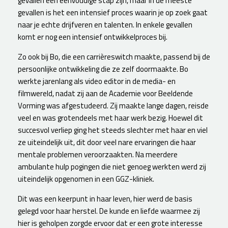
gevallen een eenvoudige stap zijn, maar in de meeste
gevallen is het een intensief proces waarin je op zoek gaat
naar je echte drijfveren en talenten. In enkele gevallen
komt er nog een intensief ontwikkelproces bij.
Zo ook bij Bo, die een carrièreswitch maakte, passend bij de
persoonlijke ontwikkeling die ze zelf doormaakte. Bo
werkte jarenlang als video editor in de media- en
filmwereld, nadat zij aan de Academie voor Beeldende
Vorming was afgestudeerd. Zij maakte lange dagen, reisde
veel en was grotendeels met haar werk bezig. Hoewel dit
succesvol verliep ging het steeds slechter met haar en viel
ze uiteindelijk uit, dit door veel nare ervaringen die haar
mentale problemen veroorzaakten. Na meerdere
ambulante hulp pogingen die niet genoeg werkten werd zij
uiteindelijk opgenomen in een GGZ-kliniek.
Dit was een keerpunt in haar leven, hier werd de basis
gelegd voor haar herstel. De kunde en liefde waarmee zij
hier is geholpen zorgde ervoor dat er een grote interesse